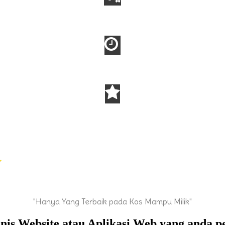
"Hanya Yang Terbaik pada Kos Mampu Milik"
jenis Website atau Aplikasi Web yang anda p