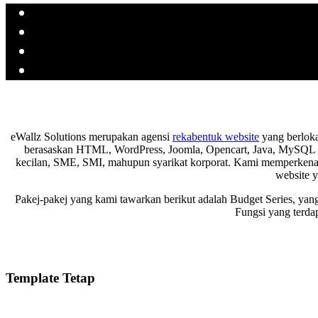
eWallz Solutions merupakan agensi
rekabentuk website
yang berloka
berasaskan HTML, WordPress, Joomla, Opencart, Java, MySQL da
kecilan, SME, SMI, mahupun syarikat korporat. Kami memperkenal
website y
Pakej-pakej yang kami tawarkan berikut adalah Budget Series, yan
Fungsi yang terda
Template Tetap