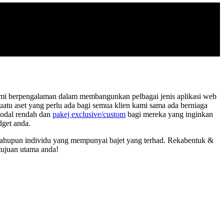
mi berpengalaman dalam membangunkan pelbagai jenis aplikasi web
u aset yang perlu ada bagi semua klien kami sama ada berniaga
modal rendah dan
pakej exclusive/custom
bagi mereka yang inginkan
dget anda.
a mahupun individu yang mempunyai bajet yang terhad. Rekabentuk &
tujuan utama anda!